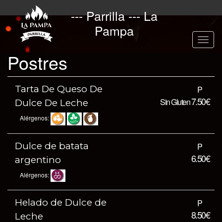
Pasar
--- Parrilla --- La
al
contenido
Pampa
principal
Toggl
naviga
Postres
Tarta De Queso De
P
7.50€
Sin Gluten
Dulce De Leche
Alérgenos:
Dulce de batata
P
6.50€
argentino
Alérgenos:
Helado de Dulce de
P
8.50€
Leche